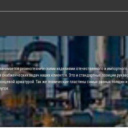
занимается резинотехническими изделиями отечественного и импортного 
я снабженческих задач наших клиентов. Это и стандартные позиции рукав
онцевой арматурой. Так же технические пластины самых разных толщин и
угое.