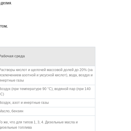
зделия.
том;
Рабочая среда
Растворы кислот и щелочей массовой долей до 20% (за
исключением азотной и уксусной кислот), вода, воздух и
инертные газы
Воздух (при температуре 90 °С), водяной пар (при 140
°С)
Воздух, азот и инертные газы
Масло, бензин
То же, что для типов 1, 3, 4. Дизельные масла и
дизельные топлива