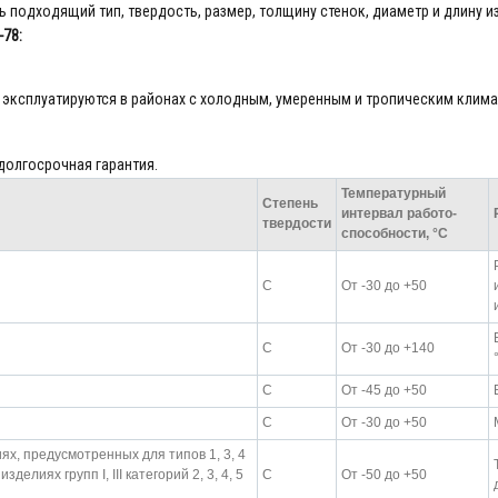
подходящий тип, твердость, размер, толщину стенок, диаметр и длину и
-78:
 эксплуатируются в районах с холодным, умеренным и тропическим клима
долгосрочная гарантия.
Температурный
Степень
интервал работо-
твердости
способности, °С
С
От -30 до +50
С
От -30 до +140
С
От -45 до +50
С
От -30 до +50
х, предусмотренных для типов 1, 3, 4
елиях групп I, III категорий 2, 3, 4, 5
С
От -50 до +50