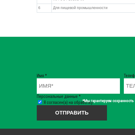
6
Для пищевой промышленности
Имя
*
Теле
Персональные данные
*
*Мы гарантируем сохранность 
Я согласен(а) на обработку
персональных данных