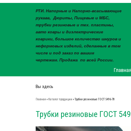
РТИ. Напорные и Напорно-всасывающие
рукава, Дюриты, Пищевые и МБС,
трубки резиновые и тех. пластины,
авто ковры и диэлектрические
коврики, большое количество шнуров и
неформовых изделий, сделанные в том
числе и под заказ по вашим
чертежам. Продажа по всей России.
Главна
Вы здесь
Главная
»
Каталог продукции
» Трубки резиновые ГОСТ 5496-78
Трубки резиновые ГОСТ 549