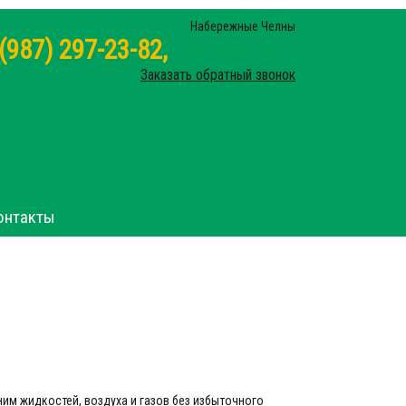
Набережные Челны
 (987) 297-23-82,
rti16@bk.ru
Заказать обратный звонок
онтакты
им жидкостей, воздуха и газов без избыточного