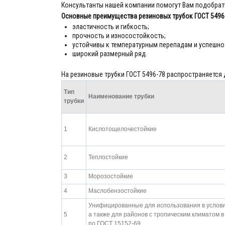
Консультанты нашей компании помогут Вам подобрать 
Основные преимущества резиновых трубок ГОСТ 5496
эластичность и гибкость;
прочность и износостойкость;
устойчивы к температурным перепадам и успешно
широкий размерный ряд.
На резиновые трубки ГОСТ 5496-78 распространяется 
Тип
Наименование трубки
трубки
1
Кислотощелочестойкие
2
Теплостойкие
3
Морозостойкие
4
Маслобензостойкие
Унифицированные для использования в условия
5
а также для районов с тропическим климатом в изд
по ГОСТ 15152-69